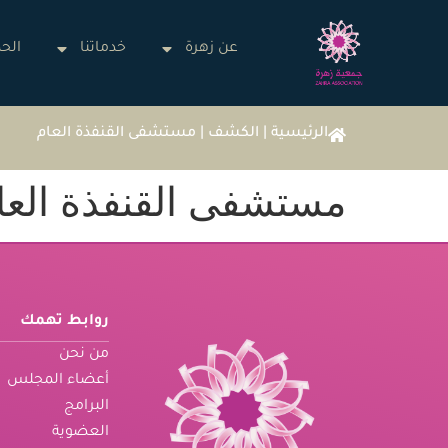
عن زهرة
خدماتنا
الحم
الرئيسية
|
الكشف
|
مستشفى القنفذة العام
مستشفى القنفذة العا
روابط تهمك
من نحن
أعضاء المجلس
البرامج
العضوية